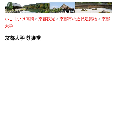
いこまいけ高岡
>
京都観光
>
京都市の近代建築物
>
京都
大学
京都大学 尊攘堂