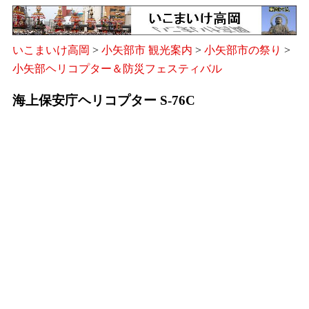
いこまいけ高岡
>
小矢部市 観光案内
>
小矢部市の祭り
>
小矢部ヘリコプター＆防災フェスティバル
海上保安庁ヘリコプター S-76C