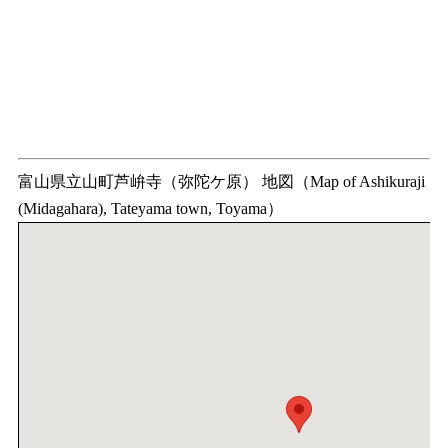
富山県立山町芦峅寺（弥陀ケ原） 地図（Map of Ashikuraji
(Midagahara), Tateyama town, Toyama）