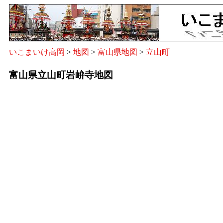
いこまいけ高岡
>
地図
>
富山県地図
>
立山町
富山県立山町岩峅寺地図