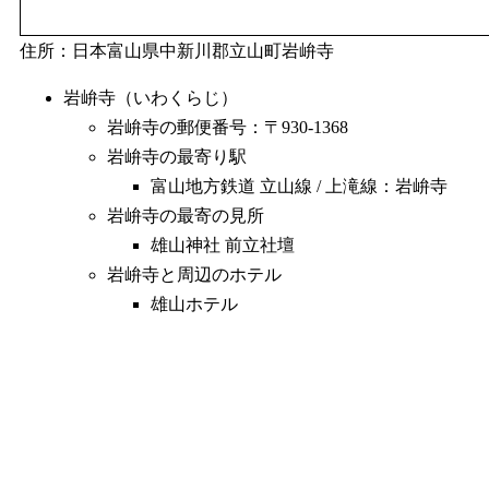
住所：日本富山県中新川郡立山町岩峅寺
岩峅寺（いわくらじ）
岩峅寺の郵便番号：〒930-1368
岩峅寺の最寄り駅
富山地方鉄道 立山線 / 上滝線：岩峅寺
岩峅寺の最寄の見所
雄山神社 前立社壇
岩峅寺と周辺のホテル
雄山ホテル