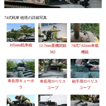
74式戦車 砲塔の詳細写真
105mm戦車砲
12.7mm重機関銃
74式7.62mm車載
M2
機銃
車長用キューポ
車長用J3ペリス
砲手用J2ペリス
ラ
コープ
コープ