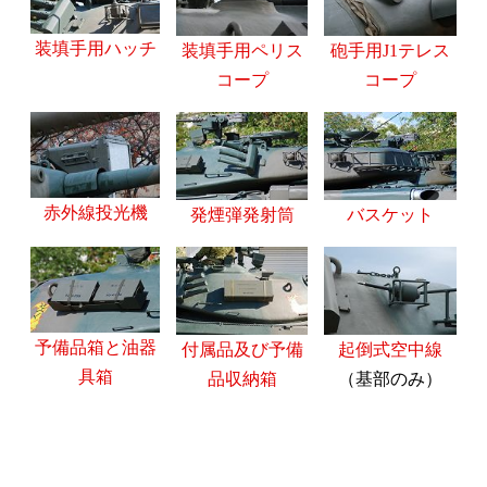
装填手用ハッチ
装填手用ペリス
砲手用J1テレス
コープ
コープ
赤外線投光機
発煙弾発射筒
バスケット
予備品箱と油器
付属品及び予備
起倒式空中線
具箱
品収納箱
（基部のみ）