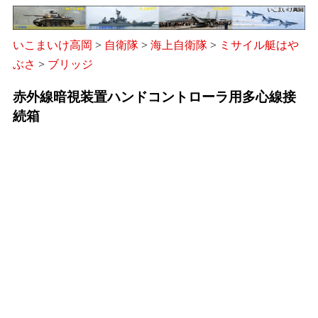
いこまいけ高岡
>
自衛隊
>
海上自衛隊
>
ミサイル艇はや
ぶさ
>
ブリッジ
赤外線暗視装置ハンドコントローラ用多心線接
続箱