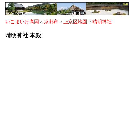
いこまいけ高岡
>
京都市
>
上京区地図
>
晴明神社
晴明神社 本殿