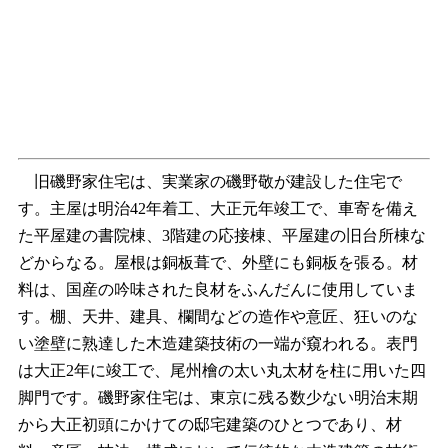
旧磯野家住宅は、実業家の磯野敬が建設した住宅で
す。主屋は明治42年着工、大正元年竣工で、車寄を備え
た平屋建の書院棟、3階建の応接棟、平屋建の旧台所棟な
どからなる。屋根は銅板葺で、外壁にも銅板を張る。材
料は、国産の吟味された良材をふんだんに使用していま
す。棚、天井、建具、欄間などの造作や意匠、狂いのな
い塗壁に熟達した木造建築技術の一端が窺われる。表門
は大正2年に竣工で、尾州檜の太い丸太材を柱に用いた四
脚門です。磯野家住宅は、東京に残る数少ない明治末期
から大正初頭にかけての邸宅建築のひとつであり、材