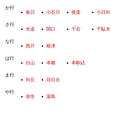
か行
春日
小石川
後楽
小日向
さ行
水道
関口
千石
千駄木
な行
西片
根津
は行
白山
本郷
本駒込
ま行
向丘
目白台
や行
弥生
湯島