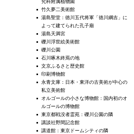
究科附属植物園
竹久夢二美術館
湯島聖堂：徳川五代将軍「徳川綱吉」に
よって建てられた孔子廟
湯島天満宮
礫川浮世絵美術館
礫川公園
石川啄木終焉の地
文京ふるさと歴史館
印刷博物館
永青文庫：日本・東洋の古美術が中心の
私立美術館
オルゴールの小さな博物館：国内初のオ
ルゴールの博物館
東京都戦没者霊苑：礫川公園の隣
講談社野間記念館
講道館：東京ドームシティの隣