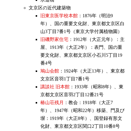
文京区の近代建築物
旧東京医学校本館
：1876年（明治9
年）、国の重要文化財、東京都文京区白
山3丁目7番1号（東京大学付属植物園）
旧磯野家住宅
：1912年（大正元年）：主
屋、1913年（大正2年）：表門、国の重
要文化財、東京都文京区小石川5丁目19
番4号
鳩山会館
：1924年（大正13年）、東京都
文京区音羽1丁目7番1号
講談社 旧本館
：1933年（昭和8年）、東
京都文京区音羽2丁目12番21号
椿山荘残月
：教会：1918年（大正7
年）、1947年（昭和22年）移築、門及び
塀：1919年（大正8年）、国登録有形文
化財、東京都文京区関口2丁目10番8号