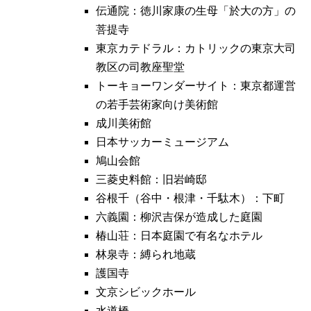
伝通院：徳川家康の生母「於大の方」の
菩提寺
東京カテドラル：カトリックの東京大司
教区の司教座聖堂
トーキョーワンダーサイト：東京都運営
の若手芸術家向け美術館
成川美術館
日本サッカーミュージアム
鳩山会館
三菱史料館：旧岩崎邸
谷根千（谷中・根津・千駄木）：下町
六義園：柳沢吉保が造成した庭園
椿山荘：日本庭園で有名なホテル
林泉寺：縛られ地蔵
護国寺
文京シビックホール
水道橋