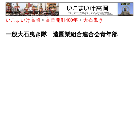
いこまいけ高岡
>
高岡開町400年
>
大石曳き
一般大石曳き隊 造園業組合連合会青年部