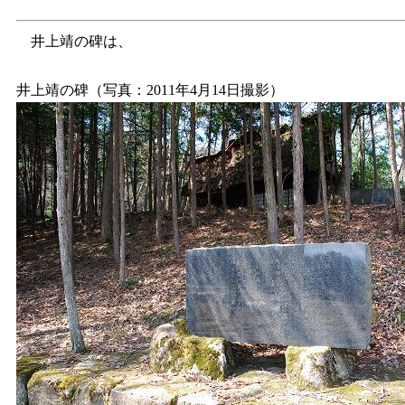
井上靖の碑は、
井上靖の碑（写真：2011年4月14日撮影）