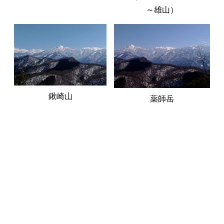
～雄山）
鍬崎山
薬師岳