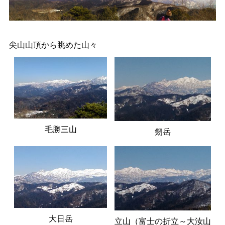
尖山山頂から眺めた山々
毛勝三山
剱岳
大日岳
立山（富士の折立～大汝山