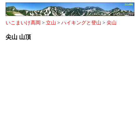
いこまいけ高岡
>
立山
>
ハイキングと登山
>
尖山
尖山 山頂