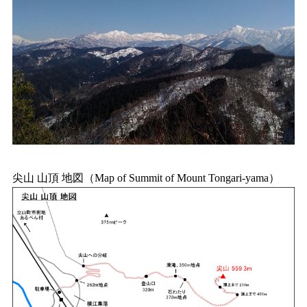
尖山 山頂 地図（Map of Summit of Mount Tongari-yama）