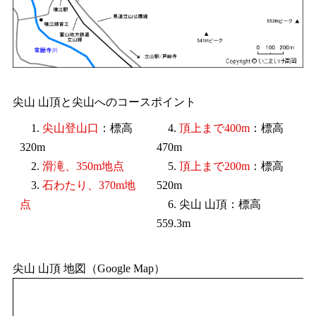
尖山 山頂と尖山へのコースポイント
1.
尖山登山口
：標高
4.
頂上まで400m
：標高
320m
470m
2.
滑滝、350m地点
5.
頂上まで200m
：標高
3.
石わたり、370m地
520m
点
6. 尖山 山頂：標高
559.3m
尖山 山頂 地図（Google Map）