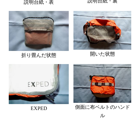
説明台紙・裏
説明台紙・表
開いた状態
折り畳んだ状態
側面に布ベルトのハンド
EXPED
ル