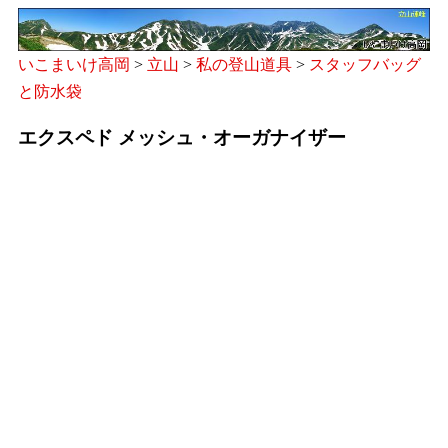
いこまいけ高岡
>
立山
>
私の登山道具
>
スタッフバッグ
と防水袋
エクスペド メッシュ・オーガナイザー