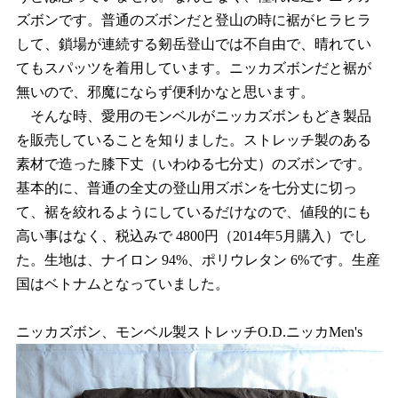
ズボンです。普通のズボンだと登山の時に裾がヒラヒラ
して、鎖場が連続する剱岳登山では不自由で、晴れてい
てもスパッツを着用しています。ニッカズボンだと裾が
無いので、邪魔にならず便利かなと思います。
そんな時、愛用のモンベルがニッカズボンもどき製品
を販売していることを知りました。ストレッチ製のある
素材で造った膝下丈（いわゆる七分丈）のズボンです。
基本的に、普通の全丈の登山用ズボンを七分丈に切っ
て、裾を絞れるようにしているだけなので、値段的にも
高い事はなく、税込みで 4800円（2014年5月購入）でし
た。生地は、ナイロン 94%、ポリウレタン 6%です。生産
国はベトナムとなっていました。
ニッカズボン、モンベル製ストレッチO.D.ニッカMen's