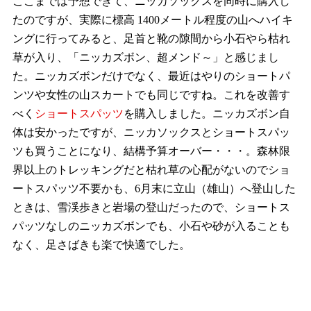
ここまでは予想できて、ニッカソックスを同時に購入し
たのですが、実際に標高 1400メートル程度の山へハイキ
ングに行ってみると、足首と靴の隙間から小石やら枯れ
草が入り、「ニッカズボン、超メンド～」と感じまし
た。ニッカズボンだけでなく、最近はやりのショートパ
ンツや女性の山スカートでも同じですね。これを改善す
べく
ショートスパッツ
を購入しました。ニッカズボン自
体は安かったですが、ニッカソックスとショートスパッ
ツも買うことになり、結構予算オーバー・・・。森林限
界以上のトレッキングだと枯れ草の心配がないのでショ
ートスパッツ不要かも、6月末に立山（雄山）へ登山した
ときは、雪渓歩きと岩場の登山だったので、ショートス
パッツなしのニッカズボンでも、小石や砂が入ることも
なく、足さばきも楽で快適でした。