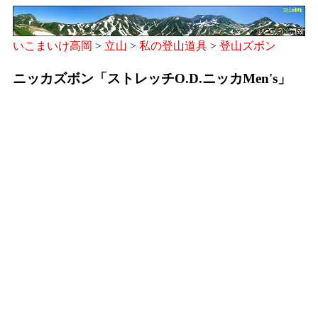
いこまいけ高岡
>
立山
>
私の登山道具
>
登山ズボン
ニッカズボン「ストレッチO.D.ニッカMen's」