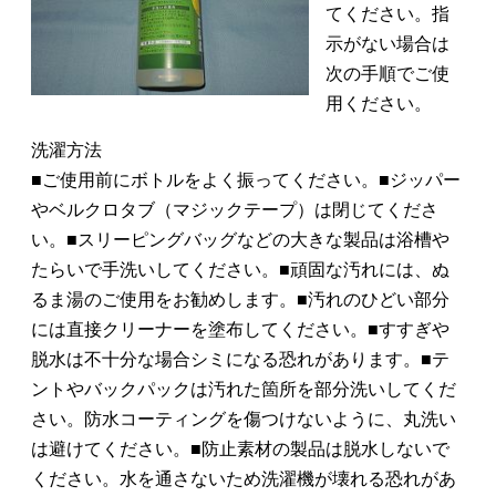
てください。指
示がない場合は
次の手順でご使
用ください。
洗濯方法
■ご使用前にボトルをよく振ってください。■ジッパー
やベルクロタブ（マジックテープ）は閉じてくださ
い。■スリーピングバッグなどの大きな製品は浴槽や
たらいで手洗いしてください。■頑固な汚れには、ぬ
るま湯のご使用をお勧めします。■汚れのひどい部分
には直接クリーナーを塗布してください。■すすぎや
脱水は不十分な場合シミになる恐れがあります。■テ
ントやバックパックは汚れた箇所を部分洗いしてくだ
さい。防水コーティングを傷つけないように、丸洗い
は避けてください。■防止素材の製品は脱水しないで
ください。水を通さないため洗濯機が壊れる恐れがあ