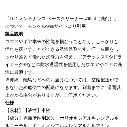
「O.D.メンテナンス ベースクリーナー 400ml（洗剤）」
について、モンベルWebサイトより引用
製品説明
ウエアやギア本来の性能を損なうことなく、しっかりと
汚れを落とすことができる洗濯洗剤です。汗・皮脂をし
っかり落とす優れた洗浄力を備え、ゴアテックス®やドラ
イテック®などの防水透湿性を使用したウエアやギアの洗
濯に最適です。
※沖縄・離島などへのお届けについては、空輸配送がで
きないため船便での配送になります。到着までに1週間以
上かかる場合がありますが、ご了承ください。
仕様
【素材】【液性】中性
【成分】界面活性剤20% 、ポリオキシアルキレンアルキ
ルエーテル、ポリオキシアルキレンアルキルアミン