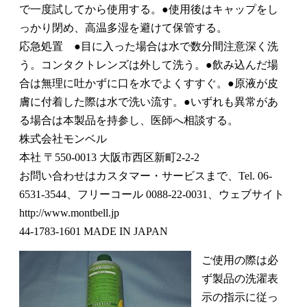
で一度試してから使用する。●使用後はキャップをし
っかり閉め、高温多湿を避けて保管する。
応急処置 ●目に入った場合は水で数分間注意深く洗
う。コンタクトレンズは外して洗う。●飲み込んだ場
合は無理に吐かずに口を水でよくすすぐ。●原液が皮
膚に付着した際は水で洗い流す。●いずれも異常があ
る場合は本製品を持参し、医師へ相談する。
株式会社モンベル
本社 〒550-0013 大阪市西区新町2-2-2
お問い合わせはカスタマー・サービスまで、Tel. 06-
6531-3544、フリーコール 0088-22-0031、ウェブサイト
http://www.montbell.jp
44-1783-1601 MADE IN JAPAN
ご使用の際は必
ず製品の洗濯表
示の指示に従っ