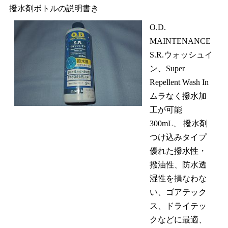
撥水剤ボトルの説明書き
O.D.
MAINTENANCE
S.R.ウォッシュイ
ン、Super
Repellent Wash In
ムラなく撥水加
工が可能
300mL、 撥水剤
つけ込みタイプ
優れた撥水性・
撥油性、防水透
湿性を損なわな
い、ゴアテック
ス、ドライテッ
クなどに最適、