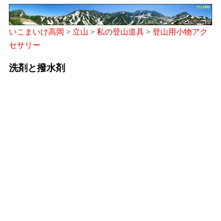
いこまいけ高岡
>
立山
>
私の登山道具
>
登山用小物アク
セサリー
洗剤と撥水剤