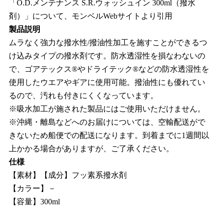
「O.D.メンテナンス S.R.ウォッシュイン 300ml（撥水
剤）」について、モンベルWebサイトより引用
製品説明
ムラなく強力な撥水性/撥油性加工を施すことができるつ
け込みタイプの撥水剤です。防水透湿性を損なわないの
で、ゴアテックス®やドライテック®などの防水透湿性を
使用したウエアやギアに使用可能。撥油性にも優れてい
るので、汚れも付きにくくなっています。
※吸水加工が施された製品にはご使用いただけません。
※沖縄・離島などへのお届けについては、空輸配送がで
きないため船便での配送になります。到着までに1週間以
上かかる場合がありますが、ご了承ください。
仕様
【素材】【成分】フッ素系撥水剤
【カラー】－
【容量】300ml