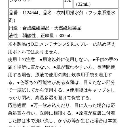
ジャケット
15L
（32mL）
品番：1124644、品名：衣料用撥水剤（フッ素系撥水
剤）
用途：合成繊維製品・天然繊維製品
液性：弱酸性、正味量：300mL
※本製品はO.D.メンテナンスS.R.スプレーの詰め替え
用ボトルではありません。
使用上の注意 ●用途以外に使用しない。●子供の手の
届く場所に置かない。●肌が荒れやすい方、長時間使
用する場合、原液で使用の際は炊事用手袋を着用す
る。●色落ちの可能性がある衣類は、目立たない部分
で一度試してから使用する。●使用後はキャップをし
っかり閉め、高温多湿を避けて保管する。
応急処置 ●万一飲み込んだり、目に入った場合は応
急処置を行い、医師に相談する。●原液が皮膚に付着
した際は水で洗い流し、かゆみ等が生じた場合は本製