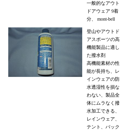
一般的なアウト
ドアウェア 9着
分、 mont-bell
登山やアウトド
アスポーツの高
機能製品に適し
た撥水剤
高機能素材の性
能が長持ち、レ
インウェアの防
水透湿性を損な
わない、製品全
体にムラなく撥
水加工できる、
レインウェア、
テント、バック