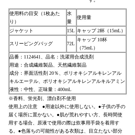
使用料の目安（1枚あた
水
使用量
り）
量
ジャケット
15L
キャップ 2杯（15mL）
キャップ 10杯
スリーピングバッグ
72L
（75mL）
品番：1124641、品名：洗濯用合成洗剤
用途：合成繊維製品、天然繊維製品
成分：界面活性剤 20％、ポリオキシアルキレンアル
キルエーテル、ポリオキシアルキレンアルキルアミン
液性：中性、正味量：400mL
※香料、蛍光剤、漂白剤不使用
使用上の注意 ●用途以外に使用しない。●子供の手の
届く場所に置かない。●肌が荒れやすい方、長時間使
用する場合、原液で使用の際は炊事用手袋を着用す
る。●色落ちの可能性がある衣類は、目立たない部分