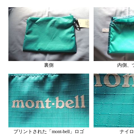
裏側
内側、
プリントされた「mont-bell」ロゴ
ナイロ