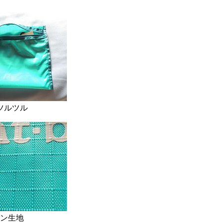
ツルツル
ン生地