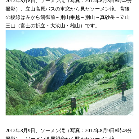
2012年8月8日、ソーメン滝（写真：2012年8月8日8時42分
撮影）、立山高原バスの車窓から見たソーメン滝、背後
の稜線は左から剱御前～別山乗越～別山～真砂岳～立山
三山（富士の折立・大汝山・雄山）です。
2012年8月9日、ソーメン滝（写真：2012年8月9日8時49分
撮影）、ソーメン滝展望台から眺めたソーメン滝