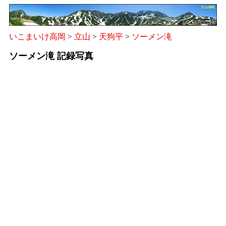
いこまいけ高岡
>
立山
>
天狗平
>
ソーメン滝
ソーメン滝 記録写真