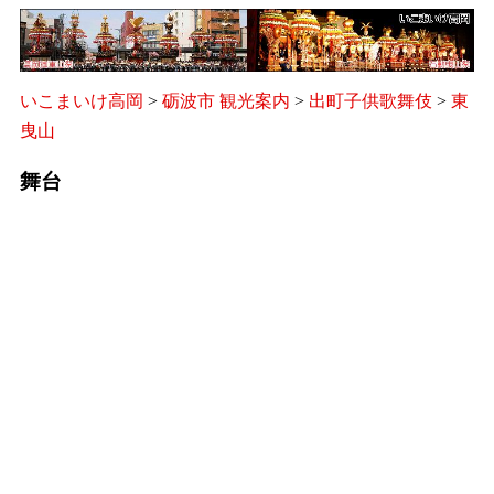
いこまいけ高岡
>
砺波市 観光案内
>
出町子供歌舞伎
>
東
曳山
舞台