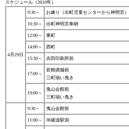
スケジュール（2010年）
9:30～
お練り（出町児童センターから神明宮）
10:30～
出町神明宮奉納
12:00～
東町
14:00～
西町
4月29日
15:30～
吉田印刷所前
若鶴酒舗前
17:00～
三町揃い曳き
曳山会館前
19:00～
三町揃い曳き
9:30～
曳山会館前
11:00～
JR砺波駅前