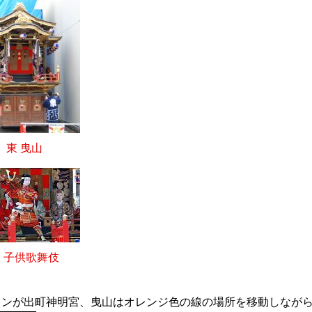
東 曳山
 子供歌舞伎
コンが出町神明宮、曳山はオレンジ色の線の場所を移動しなが