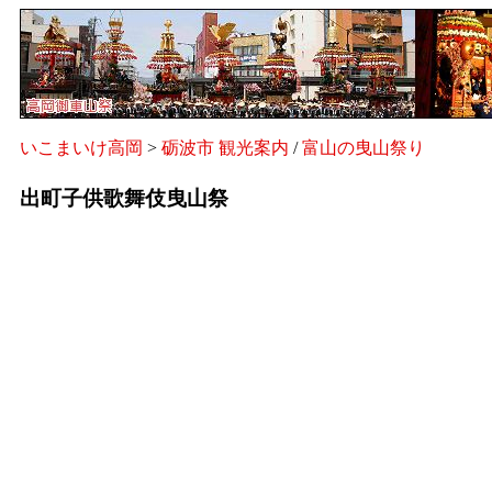
いこまいけ高岡
>
砺波市 観光案内
/
富山の曳山祭り
出町子供歌舞伎曳山祭