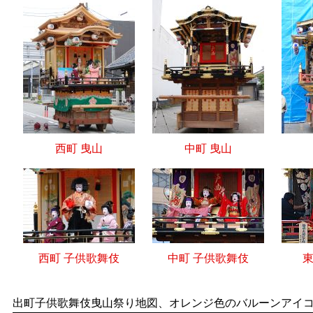
西町 曳山
中町 曳山
西町 子供歌舞伎
中町 子供歌舞伎
東
出町子供歌舞伎曳山祭り地図、オレンジ色のバルーンアイ