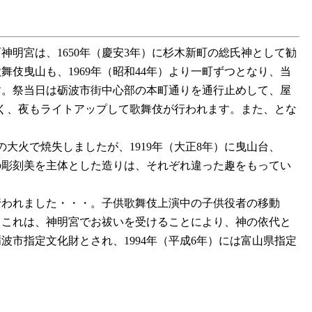
町神明宮は、1650年（慶安3年）に杉木新町の総氏神として勧
伎曳山も、1969年（昭和44年）より一町ずつとなり、当
ます。祭当日は砺波市街中心部の本町通りを通行止めして、屋
なく、夜もライトアップして歌舞伎が行われます。また、とな
の大火で焼失しましたが、1919年（大正8年）に曳山台、
町の彫刻美を主体とした造りは、それぞれ違った趣をもってい
行われました・・・。子供歌舞伎上演中の子供役者の移動
。これは、神明宮でお祓いを受けることにより、神の依代と
波市指定文化財とされ、1994年（平成6年）には富山県指定