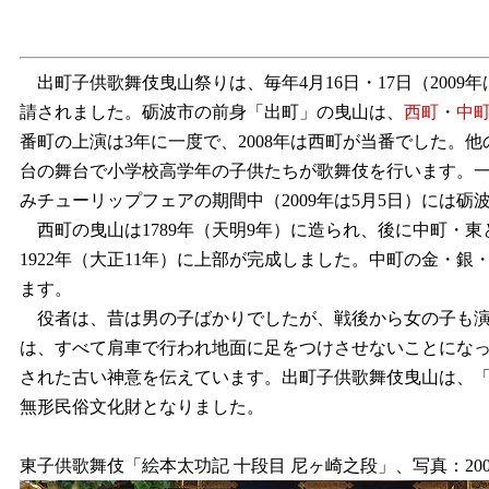
出町子供歌舞伎曳山祭りは、毎年4月16日・17日（2009
請されました。砺波市の前身「出町」の曳山は、
西町
・
中
番町の上演は3年に一度で、2008年は西町が当番でした
台の舞台で小学校高学年の子供たちが歌舞伎を行います。一
みチューリップフェアの期間中（2009年は5月5日）には
西町の曳山は1789年（天明9年）に造られ、後に中町・東と
1922年（大正11年）に上部が完成しました。中町の金
ます。
役者は、昔は男の子ばかりでしたが、戦後から女の子も演じ
は、すべて肩車で行われ地面に足をつけさせないことにな
された古い神意を伝えています。出町子供歌舞伎曳山は、「出
無形民俗文化財となりました。
東子供歌舞伎「絵本太功記 十段目 尼ヶ崎之段」、写真：200