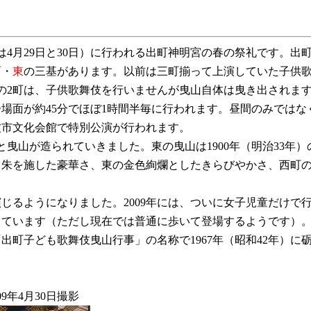
年は4月29日と30日）に行われる出町神明宮の春の祭礼です。出
町
・
東
の三基があります。以前は三町揃って上演していた子供歌舞
。他の2町は、子供歌舞伎を行いませんが曳山自体は曳き出され
場面が約45分でほぼ1時間半毎に行われます。昼間のみでは
砺波市文化会館で特別公演が行われます。
曳山が造られていきました。東の曳山は1900年（明治33年）
・銀・朱を施した豪華さ、東の金色絢爛としたきらびやかさ、西
るようになりました。2009年には、ついに女子児童だけで
っています（ただし現在では普通に歩いて登場するようです）
町子ども歌舞伎曳山行事」の名称で1967年（昭和42年）に砺
9年4月30日撮影