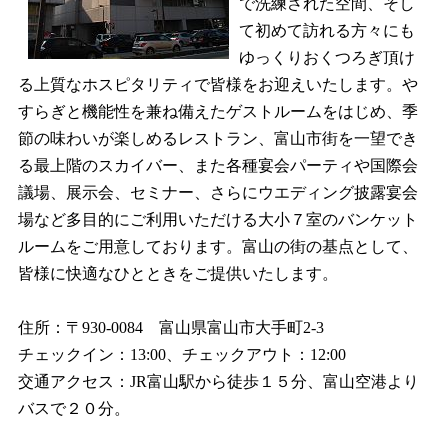
で洗練された空間、そし
て初めて訪れる方々にも
ゆっくりおくつろぎ頂け
る上質なホスピタリティで皆様をお迎えいたします。や
すらぎと機能性を兼ね備えたゲストルームをはじめ、季
節の味わいが楽しめるレストラン、富山市街を一望でき
る最上階のスカイバー、また各種宴会パーティや国際会
議場、展示会、セミナー、さらにウエディング披露宴会
場など多目的にご利用いただける大小７室のバンケット
ルームをご用意しております。富山の街の基点として、
皆様に快適なひとときをご提供いたします。
住所：〒930-0084 富山県富山市大手町2-3
チェックイン：13:00、チェックアウト：12:00
交通アクセス：JR富山駅から徒歩１５分、富山空港より
バスで２０分。