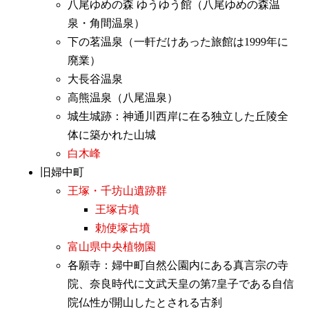
八尾ゆめの森 ゆうゆう館（八尾ゆめの森温
泉・角間温泉）
下の茗温泉（一軒だけあった旅館は1999年に
廃業）
大長谷温泉
高熊温泉（八尾温泉）
城生城跡：神通川西岸に在る独立した丘陵全
体に築かれた山城
白木峰
旧婦中町
王塚・千坊山遺跡群
王塚古墳
勅使塚古墳
富山県中央植物園
各願寺：婦中町自然公園内にある真言宗の寺
院、奈良時代に文武天皇の第7皇子である自信
院仏性が開山したとされる古刹