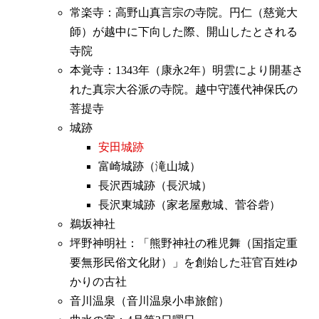
常楽寺：高野山真言宗の寺院。円仁（慈覚大
師）が越中に下向した際、開山したとされる
寺院
本覚寺：1343年（康永2年）明雲により開基さ
れた真宗大谷派の寺院。越中守護代神保氏の
菩提寺
城跡
安田城跡
富崎城跡（滝山城）
長沢西城跡（長沢城）
長沢東城跡（家老屋敷城、菅谷砦）
鵜坂神社
坪野神明社：「熊野神社の稚児舞（国指定重
要無形民俗文化財）」を創始した荘官百姓ゆ
かりの古社
音川温泉（音川温泉小串旅館）