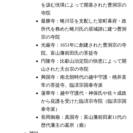
を汲む珖瑛によって開基された曹洞宗の
寺院
最勝寺：蜷川荘を支配した室町幕府・政
所代を務めた蜷川氏の居城跡に建つ曹洞
宗の寺院
光厳寺：1651年に創建された曹洞宗の寺
院。富山藩前田氏の菩提寺
円隆寺：比叡山治定院の快恵によって開
山された天台宗の寺院
興国寺：南北朝時代の越中守護・桃井直
常の菩提寺。臨済宗国泰寺派
蓮華寺：越中守護代・神保氏や佐々成政
から庇護を受けた臨済宗寺院（臨済宗国
泰寺派）
長岡御廟：真国寺：富山藩前田家11代の
歴代藩主の墓所（廟）