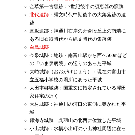
金草第一古窯跡：7世紀後半の須恵器の窯跡
北代遺跡
：縄文時代中期後半の大集落跡の遺
跡
直坂遺跡：神通川右岸の舟倉段丘上の南端に
ある旧石器時代から縄文時代の集落跡
白鳥城跡
今泉城跡：地鉄・南富山駅から西へ500mほど
の「いま泉病院」の辺りのあった平城
大峪城跡（おおがけじょう）：現在の富山市
立五福小学校の場所にあった平城
太田本郷城跡：国重文に指定されている浮田
家住宅の近く
大村城跡：神通川の河口の東側に築かれた平
城
願海寺城跡：呉羽山の北西に位置した平城
小出城跡：水橋小出町の小出神社周辺に在っ