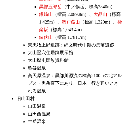
黒部五郎岳
（中ノ俣岳、標高2840m）
鍬崎山
（標高 2,089.8m）、
大品山
（標高
1,425m）、
瀬戸蔵山
（標高 1,320m）、
極
楽坂
（標高 1,043.4m）
鉢伏山
（標高 1,781.7m）
東黒牧上野遺跡：縄文時代中期の集落遺跡
大山竪穴住居跡展示館
大山歴史民族資料館
亀谷温泉
高天原温泉：黒部川源流の標高2100mの北アル
プス・黒岳直下にあり、日本一行き難いとさ
れる温泉
旧山田村
山田温泉
山田西温泉
牛岳温泉