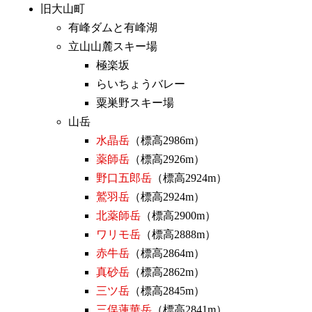
旧大山町
有峰ダムと有峰湖
立山山麓スキー場
極楽坂
らいちょうバレー
粟巣野スキー場
山岳
水晶岳
（標高2986m）
薬師岳
（標高2926m）
野口五郎岳
（標高2924m）
鷲羽岳
（標高2924m）
北薬師岳
（標高2900m）
ワリモ岳
（標高2888m）
赤牛岳
（標高2864m）
真砂岳
（標高2862m）
三ツ岳
（標高2845m）
三俣蓮華岳
（標高2841m）