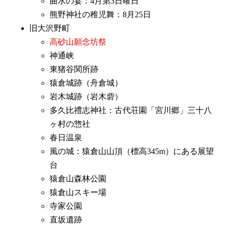
曲水の宴：4月第3日曜日
熊野神社の稚児舞：8月25日
旧大沢野町
高砂山願念坊祭
神通峡
東猪谷関所跡
猿倉城跡（舟倉城）
岩木城跡（岩木砦）
多久比禮志神社：古代荘園「宮川郷」三十八
ヶ村の惣社
春日温泉
風の城：猿倉山山頂（標高345m）にある展望
台
猿倉山森林公園
猿倉山スキー場
寺家公園
直坂遺跡