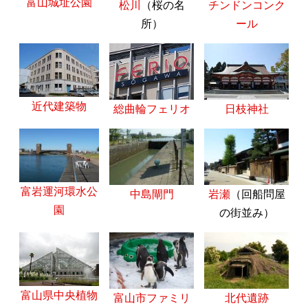
富山城址公園
松川
（桜の名
チンドンコンク
所）
ール
近代建築物
総曲輪フェリオ
日枝神社
富岩運河環水公
中島閘門
岩瀬
（回船問屋
園
の街並み）
富山県中央植物
富山市ファミリ
北代遺跡