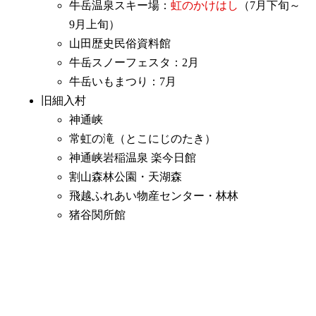
牛岳温泉スキー場：
虹のかけはし
（7月下旬～
9月上旬）
山田歴史民俗資料館
牛岳スノーフェスタ：2月
牛岳いもまつり：7月
旧細入村
神通峡
常虹の滝（とこにじのたき）
神通峡岩稲温泉 楽今日館
割山森林公園・天湖森
飛越ふれあい物産センター・林林
猪谷関所館