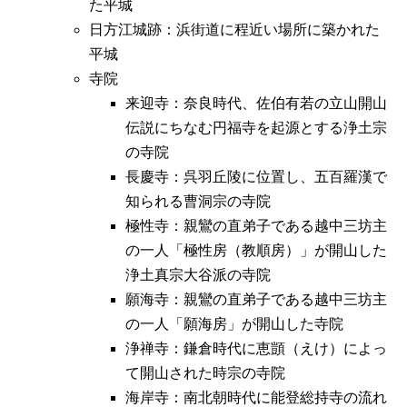
た平城
日方江城跡：浜街道に程近い場所に築かれた
平城
寺院
来迎寺：奈良時代、佐伯有若の立山開山
伝説にちなむ円福寺を起源とする浄土宗
の寺院
長慶寺：呉羽丘陵に位置し、五百羅漢で
知られる曹洞宗の寺院
極性寺：親鸞の直弟子である越中三坊主
の一人「極性房（教順房）」が開山した
浄土真宗大谷派の寺院
願海寺：親鸞の直弟子である越中三坊主
の一人「願海房」が開山した寺院
浄禅寺：鎌倉時代に恵顗（えけ）によっ
て開山された時宗の寺院
海岸寺：南北朝時代に能登総持寺の流れ