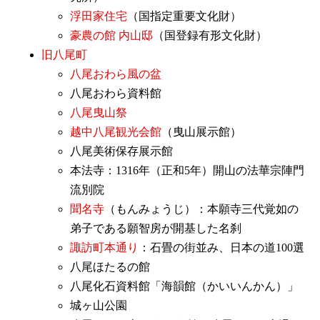
浮田家住宅
（国指定重要文化財）
豪農の館 内山邸
（国登録有形文化財）
旧八尾町
八尾おわら風の盆
八尾おわら資料館
八尾曳山祭
越中八尾観光会館
（曳山展示館）
八尾美術保存展示館
本法寺：1316年（正和5年）開山の法華宗陣門
流別院
聞名寺
（もんみょうじ）：本願寺三代覚如の
弟子である願智房が開基した名刹
諏訪町本通り
：石畳の街並み、日本の道100選
八尾ほたるの館
八尾化石資料館「海韻館（かいいんかん）」
城ヶ山公園