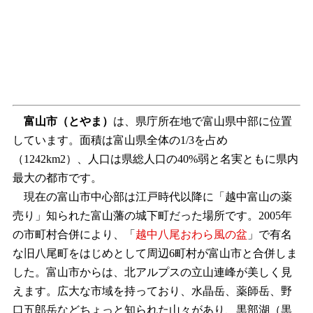
富山市
（とやま）
は、県庁所在地で富山県中部に位置
しています。面積は富山県全体の1/3を占め
（1242km2）、人口は県総人口の40%弱と名実ともに県内
最大の都市です。
現在の富山市中心部は江戸時代以降に「越中富山の薬
売り」知られた富山藩の城下町だった場所です。2005年
の市町村合併により、「
越中八尾おわら風の盆
」で有名
な旧八尾町をはじめとして周辺6町村が富山市と合併しま
した。富山市からは、北アルプスの立山連峰が美しく見
えます。広大な市域を持っており、水晶岳、薬師岳、野
口五郎岳などちょっと知られた山々があり、黒部湖（黒