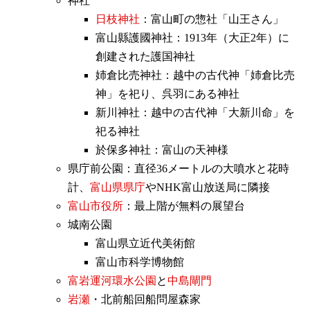
神社
日枝神社
：富山町の惣社「山王さん」
富山縣護國神社：1913年（大正2年）に
創建された護国神社
姉倉比売神社：越中の古代神「姉倉比売
神」を祀り、呉羽にある神社
新川神社：越中の古代神「大新川命」を
祀る神社
於保多神社：富山の天神様
県庁前公園：直径36メートルの大噴水と花時
計、
富山県県庁
やNHK富山放送局に隣接
富山市役所
：最上階が無料の展望台
城南公園
富山県立近代美術館
富山市科学博物館
富岩運河環水公園
と
中島閘門
岩瀬
・北前船回船問屋森家