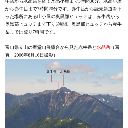
牛岳から水晶岳を経て水晶小屋まで3時間30分、水晶小屋
から赤牛岳まで3時間20分です。赤牛岳から読売新道を下
った場所にある山小屋の奥黒部ヒュッテは、赤牛岳から
奥黒部ヒュッテまで下り5時間、奥黒部ヒュッテから赤牛
岳までは登り7時間です。
富山県立山の室堂山展望台から見た赤牛岳と
水晶岳
（写
真：2006年8月16日撮影）