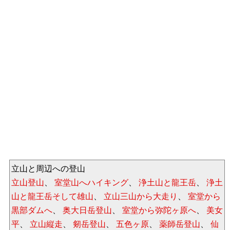
立山と周辺への登山
立山登山
、
室堂山へハイキング
、
浄土山と龍王岳
、
浄土
山と龍王岳そして雄山
、
立山三山から大走り
、
室堂から
黒部ダムへ
、
奥大日岳登山
、
室堂から弥陀ヶ原へ
、
美女
平
、
立山縦走
、
剱岳登山
、
五色ヶ原
、
薬師岳登山
、
仙