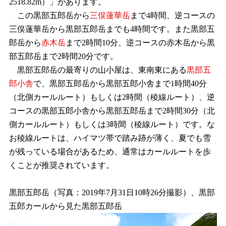
2518.82m）」があります。
この黒部五郎岳から
三俣蓮華岳
まで4時間、逆コースの
三俣蓮華岳から黒部五郎岳までも4時間です。また黒部五
郎岳から
赤木岳
まで2時間10分、逆コースの赤木岳から黒
部五郎岳まで2時間20分です。
黒部五郎岳の最寄りの山小屋は、東南東にある
黒部五
郎小舎
で、黒部五郎岳から黒部五郎小舎まで1時間40分
（北側カールルート）もしくは2時間（稜線ルート）、逆
コースの黒部五郎小舎から黒部五郎岳まで2時間30分（北
側カールルート）もしくは3時間（稜線ルート）です。な
お稜線ルートは、ハイマツ帯で踏み跡が薄く、夏でも雪
が残っている場合があるため、通常はカールルートを歩
くことが推奨されています。
黒部五郎岳（写真：2019年7月31日10時26分撮影）、黒部
五郎カールから見た黒部五郎岳