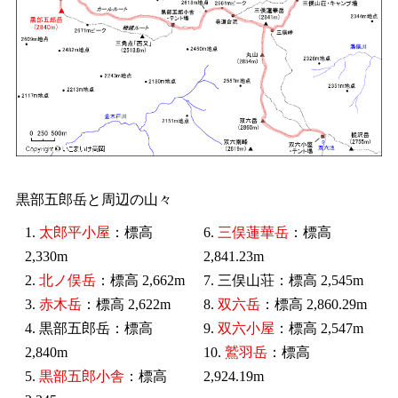
黒部五郎岳と周辺の山々
1.
太郎平小屋
：標高
6.
三俣蓮華岳
：標高
2,330m
2,841.23m
2.
北ノ俣岳
：標高 2,662m
7. 三俣山荘：標高 2,545m
3.
赤木岳
：標高 2,622m
8.
双六岳
：標高 2,860.29m
4. 黒部五郎岳：標高
9.
双六小屋
：標高 2,547m
2,840m
10.
鷲羽岳
：標高
5.
黒部五郎小舎
：標高
2,924.19m