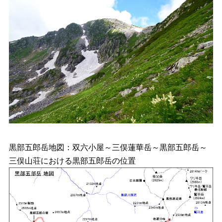
黒部五郎岳地図：双六小屋～三俣蓮華岳～黒部五郎岳～
三俣山荘における黒部五郎岳の位置