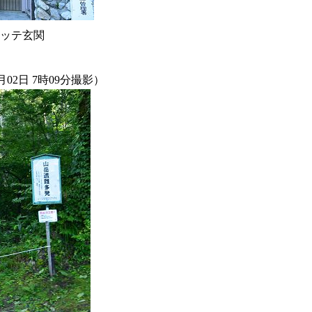
ッテ玄関
2日 7時09分撮影）