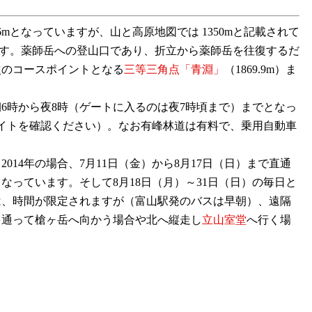
mとなっていますが、山と高原地図では 1350mと記載されて
ます。薬師岳への登山口であり、折立から薬師岳を往復するだ
次のコースポイントとなる
三等三角点「青淵」
（1869.9m）ま
時から夜8時（ゲートに入るのは夜7時頃まで）までとなっ
サイトを確認ください）。なお有峰林道は有料で、乗用自動車
4年の場合、7月11日（金）から8月17日（日）まで直通
となっています。そして8月18日（月）～31日（日）の毎日と
用は、時間が限定されますが（富山駅発のバスは早朝）、遠隔
を通って槍ヶ岳へ向かう場合や北へ縦走し
立山室堂
へ行く場