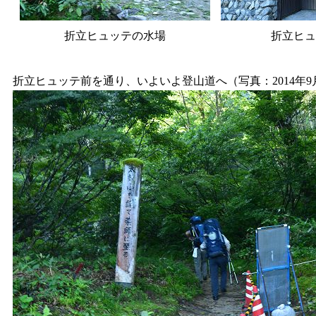
折立ヒュッテの水場
折立ヒュ
折立ヒュッテ前を通り、いよいよ登山道へ（写真：2014年9月0