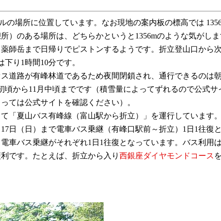
トルの場所に位置しています。なお現地の案内板の標高では 1356
所）のある場所は、どちらかというと1356mのような気がし
ら薬師岳まで日帰りでピストンするようです。折立登山口から
下り1時間10分です。
道路が有峰林道であるため夜間閉鎖され、通行できるのは朝6
初頃から11月中頃までです（積雪量によってずれるので公式
に当っては公式サイトを確認ください）。
夏山バス有峰線（富山駅から折立）」を運行しています。201
月17日（日）まで電車バス乗継（有峰口駅前～折立）1日1往復
スと電車バス乗継がそれぞれ1日1往復となっています。バス利
便利です。たとえば、折立から入り
西銀座ダイヤモンドコース