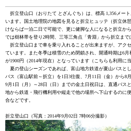
折立登山口（おりたて とざんぐち）は、標高 1,356メー
います。国土地理院の地図を見ると折立ヒュッテ（折立休憩
けならば一泊二日で可能で、更に健脚な人になると折立か
では樹林帯を登り2時間、三等三角点「青淵」から折立までは
折立登山口まで車を乗り入れることが出来ますが、アクセス
ています。また冬季は積雪のため閉鎖され、開通時期は6月
が1900円（2014年現在）となっています（こちらも利用
夏の登山シーズンであれば、富山地方鉄道が夏山バスとして「
バス（富山駅前～折立）を1日3往復、7月11日（金）から8
9月1日（月）～28日（日）までの金土日祝日は、直通バ
地から鉄道・飛行機利用や縦走で他の場所へ下山するのに
合などです。
折立登山口（写真：2014年9月02日 7時06分撮影）