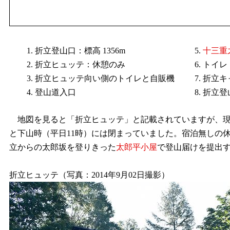
折立登山口：標高 1356m
十三重
折立ヒュッテ：休憩のみ
トイレ
折立ヒュッテ向い側のトイレと自販機
折立キ
登山道入口
折立登
地図を見ると「折立ヒュッテ」と記載されていますが、現
と下山時（平日11時）には閉まっていました。宿泊無しの
立からの太郎坂を登りきった
太郎平小屋
で登山届けを提出
折立ヒュッテ（写真：2014年9月02日撮影）