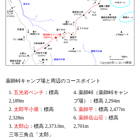
薬師峠キャンプ場と周辺のコースポイント
1.
五光岩ベンチ
：標高
4. 薬師峠（薬師峠キャン
2,189m
プ場）：標高 2,294m
2.
太郎平小屋
：標高
5.
薬師平
：標高 2,477m
2,328m
6.
薬師岳山荘
：標高
3.
太郎山
：標高 2,373.0m、
2,701m
三等三角点「太郎」