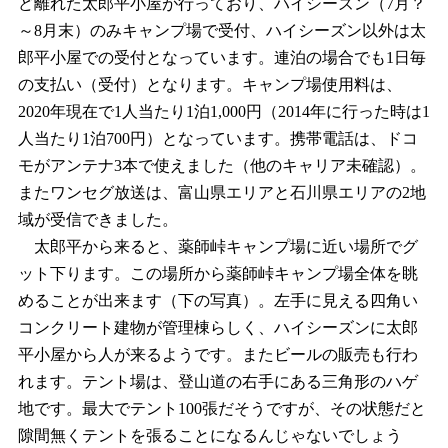
ど離れた太郎平小屋が行っており、ハイシーズン（7月？
～8月末）のみキャンプ場で受付、ハイシーズン以外は太
郎平小屋での受付となっています。連泊の場合でも1日毎
の支払い（受付）となります。キャンプ場使用料は、
2020年現在で1人当たり1泊1,000円（2014年に行った時は1
人当たり1泊700円）となっています。携帯電話は、ドコ
モがアンテナ3本で使えました（他のキャリア未確認）。
またワンセグ放送は、富山県エリアと石川県エリアの2地
域が受信できました。
太郎平から来ると、薬師峠キャンプ場に近い場所でグ
ット下ります。この場所から薬師峠キャンプ場全体を眺
めることが出来ます（下の写真）。左手に見える四角い
コンクリート建物が管理棟らしく、ハイシーズンに太郎
平小屋から人が来るようです。またビールの販売も行わ
れます。テント場は、登山道の右手にある三角形のハゲ
地です。最大でテント100張だそうですが、その状態だと
隙間無くテントを張ることになるんじゃないでしょう