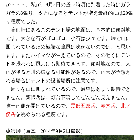
か・・・。私が、9月2日の昼12時頃に到着した時はガラ
ガラの3張り、夕方になるとテントが増え最終的には20張
り程度でした。
薬師峠にあるこのテント場の地面は、基本的に傾斜地
です。大きな石がゴロゴロ、小石は少々です。峠で山に
囲まれているため極端な強風は吹かないのでは、と思い
ます。またハイマツが生えているので、その近くにテン
トを張れれば風よけも期待できます。傾斜地なので、大
雨が降ると川の様なる可能性があるので、雨天が予想さ
れる場合はテントの設営場所に注意です。
周りを山に囲まれているので、展望はあまり期待でき
ません。薬師岳は、灯台下暗しでぜんぜん見えません。
唯一南側が開けているので、
黒部五郎岳
、
赤木岳
、
北ノ
俣岳
を眺められる程度です。
薬師峠（写真：2014年9月2日撮影）