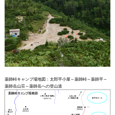
薬師峠キャンプ場地図：太郎平小屋～薬師峠～薬師平～
薬師岳山荘～薬師岳への登山道