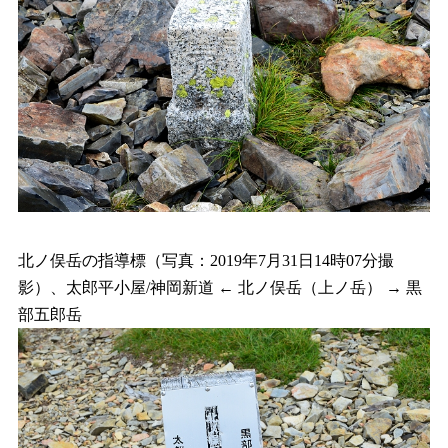
北ノ俣岳の指導標（写真：2019年7月31日14時07分撮
影）、太郎平小屋/神岡新道 ← 北ノ俣岳（上ノ岳） → 黒
部五郎岳