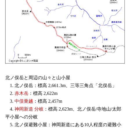
北ノ俣岳と周辺の山々と山小屋
1. 北ノ俣岳：標高 2,661.3m、三等三角点「北俣岳」
2.
赤木岳
：標高 2,622m
3.
中俣乗越
：標高 2,457m
4.
神岡新道 分岐
：標高 2,623m、北ノ俣岳/寺地山/太郎
平小屋への分岐
5. 北ノ俣避難小屋：神岡新道にある10人程度の避難小