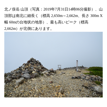
北ノ俣岳 山頂（写真：2019年7月31日14時06分撮影）、山
頂部は南北に細長く（標高 2,650m～2,662m、長さ 300m X
幅 60mの台地状の地形）、最も高いピーク（標高
2,662m）が北側にあります。