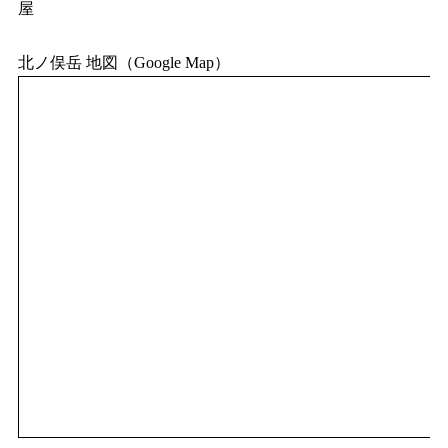
屋
北ノ俣岳 地図（Google Map）