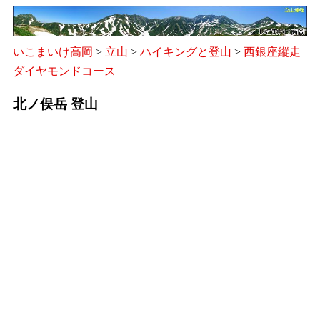
いこまいけ高岡
>
立山
>
ハイキングと登山
>
西銀座縦走
ダイヤモンドコース
北ノ俣岳 登山