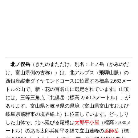
北ノ俣岳
（きたのまただけ、別名：上ノ岳（かみのだ
け、富山県側の古称））は、北アルプス（飛騨山脈）の
西銀座縦走ダイヤモンドコースに位置する標高 2,662メー
トルの山で、新・花の百名山に選定されています。山頂
には、三等三角点「北俣岳（標高 2,661.3メートル）」が
あります。富山県と岐阜県の県境（富山県富山市および
岐阜県飛騨市の境界線上）に位置しています。どっしり
した山体で、北へ延びる尾根は
太郎平小屋
（標高 2,330メ
ートル）のある太郎兵衛平を経て立山連峰の
薬師岳
（標