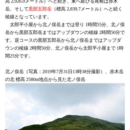
高 2,926.0メートル）へと続き、東へ延びる尾根は赤木
岳、そして
黒部五郎岳
（標高 2,839.7メートル）へと続く
稜線となっています。
太郎平小屋から北ノ俣岳までは登り 1時間55分、北ノ俣
岳から黒部五郎岳まではアップダウンの稜線 2時間50分で
す。逆コースの黒部五郎岳から北ノ俣岳まではアップダ
ウンの稜線 2時間50分、北ノ俣岳から太郎平小屋まで 1時
間25分です。
北ノ俣岳（写真：2019年7月31日13時38分撮影）、赤木岳
の北 標高 2580m地点から見た北ノ俣岳