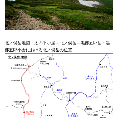
北ノ俣岳地図：太郎平小屋～北ノ俣岳～黒部五郎岳・黒
部五郎小舎における北ノ俣岳の位置