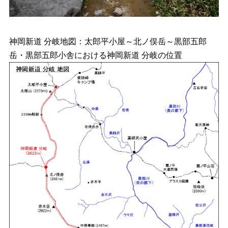
神岡新道 分岐地図：太郎平小屋～北ノ俣岳～黒部五郎
岳・黒部五郎小舎における神岡新道 分岐の位置