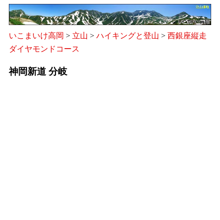
いこまいけ高岡
>
立山
>
ハイキングと登山
>
西銀座縦走
ダイヤモンドコース
神岡新道 分岐