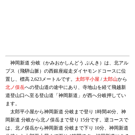
神岡新道 分岐（かみおかしんどう ぶんき）は、北アル
プス（飛騨山脈）の西銀座縦走ダイヤモンドコースに位
置し、標高 2,623メートルです。
太郎平小屋
/
太郎山
から
北ノ俣岳
への登山道の途中にあり、寺地山を経て飛越新
道登山口へ至る登山道「神岡新道」が西へ分岐押してい
ます。
太郎平小屋から神岡新道 分岐まで登り 1時間40分、神
岡新道 分岐から北ノ俣岳まで登り 15分です。逆コースで
は、北ノ俣岳から神岡新道 分岐まで下り 10分、神岡新道