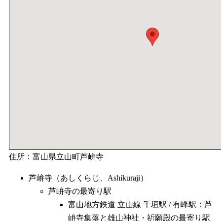
住所：富山県立山町芦峅寺
芦峅寺（あしくらじ、Ashikuraji）
芦峅寺の最寄り駅
富山地方鉄道 立山線 千垣駅 / 有峰駅：芦
峅寺集落と雄山神社・祈願殿の最寄り駅