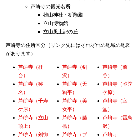
芦峅寺の観光名所
雄山神社・祈願殿
立山博物館
立山風土記の丘
芦峅寺の住所区分（リンク先にはそれぞれの地域の地図
があります）
芦峅寺（桂
芦峅寺（剣
芦峅寺（前
台）
沢）
谷）
芦峅寺（称
芦峅寺（天
芦峅寺（弥陀
名）
狗平）
ケ原）
芦峅寺（千寿
芦峅寺（美
芦峅寺（室
ケ原）
女平）
堂）
芦峅寺（立山
芦峅寺（藤
芦峅寺（雷鳥
頂上）
橋）
沢）
芦峅寺（剣御
芦峅寺（ブ
芦峅寺