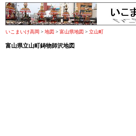
いこまいけ高岡
>
地図
>
富山県地図
>
立山町
富山県立山町鋳物師沢地図