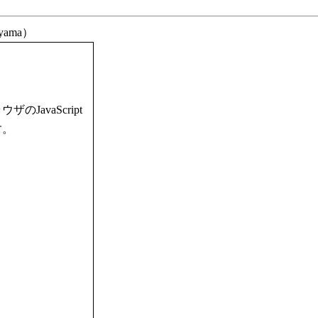
oyama）
avaScript
す。