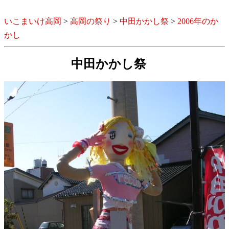
いこまいけ高岡
>
高岡の祭り
>
中田かかし祭
>
2006年のか
かし
中田かかし祭