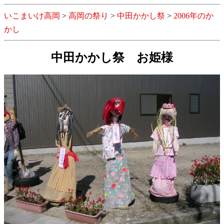
いこまいけ高岡
>
高岡の祭り
>
中田かかし祭
>
2006年のか
かし
中田かかし祭 お姫様