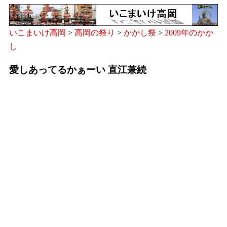
いこまいけ高岡
>
高岡の祭り
>
かかし祭
>
2009年のかか
し
愛しあってるかぁーい 直江兼続