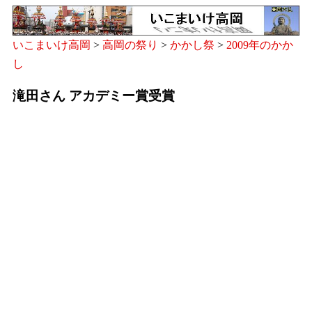
いこまいけ高岡
>
高岡の祭り
>
かかし祭
>
2009年のかか
し
滝田さん アカデミー賞受賞