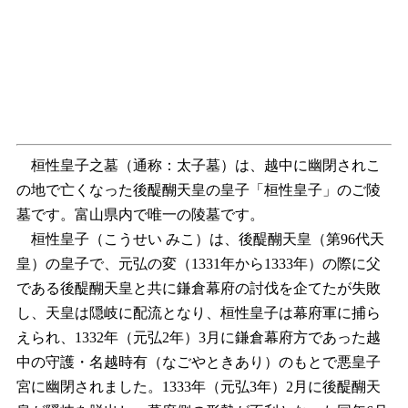
桓性皇子之墓（通称：太子墓）は、越中に幽閉されこ
の地で亡くなった後醍醐天皇の皇子「桓性皇子」のご陵
墓です。富山県内で唯一の陵墓です。
桓性皇子（こうせい みこ）は、後醍醐天皇（第96代天
皇）の皇子で、元弘の変（1331年から1333年）の際に父
である後醍醐天皇と共に鎌倉幕府の討伐を企てたが失敗
し、天皇は隠岐に配流となり、桓性皇子は幕府軍に捕ら
えられ、1332年（元弘2年）3月に鎌倉幕府方であった越
中の守護・名越時有（なごやときあり）のもとで悪皇子
宮に幽閉されました。1333年（元弘3年）2月に後醍醐天