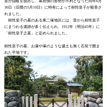
皇が隠岐を脱出し、幕府側の形勢が不利となった同年6月
30日（旧暦の5月10日）に時有によって桓性皇子が殺害さ
れました。
桓性皇子の墓のある東二塚地区には、昔から桓性皇子
にまつわる遺跡が多く伝えられ、1912年（明治45年）に
「桓性皇子之墓」と定められました。
桓性皇子の墓、お濠や塚のような盛土も無く石垣で囲ま
れた平地です。