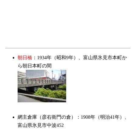
朝日橋
：1934年（昭和9年）、富山県氷見市本町か
ら朝日本町の間
網主倉庫（彦右衛門の倉）：1908年（明治41年）、
富山県氷見市中波452