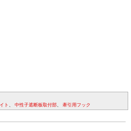
イト
、
中性子遮断板取付部
、
牽引用フック