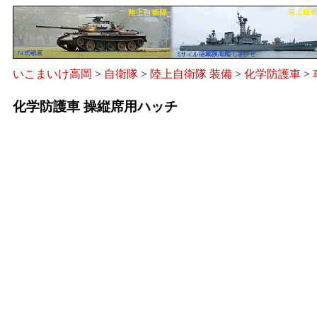
いこまいけ高岡
>
自衛隊
>
陸上自衛隊 装備
>
化学防護車
>
化学防護車 操縦席用ハッチ