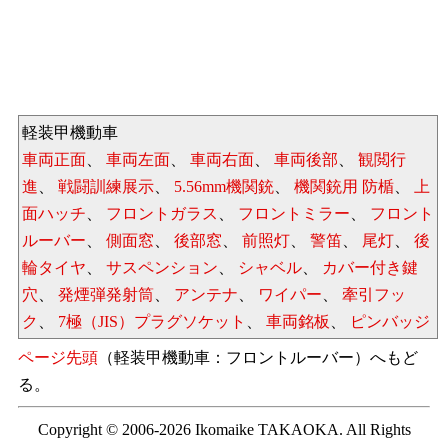
軽装甲機動車
車両正面
、
車両左面
、
車両右面
、
車両後部
、
観閲行
進
、
戦闘訓練展示
、
5.56mm機関銃
、
機関銃用 防楯
、
上
面ハッチ
、
フロントガラス
、
フロントミラー
、
フロント
ルーバー
、
側面窓
、
後部窓
、
前照灯
、
警笛
、
尾灯
、
後
輪タイヤ
、
サスペンション
、
シャベル
、
カバー付き鍵
穴
、
発煙弾発射筒
、
アンテナ
、
ワイパー
、
牽引フッ
ク
、
7極（JIS）プラグソケット
、
車両銘板
、
ピンバッジ
ページ先頭
（軽装甲機動車：フロントルーバー）へもど
る。
Copyright © 2006-2026 Ikomaike TAKAOKA. All Rights