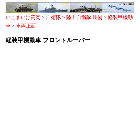
いこまいけ高岡
>
自衛隊
>
陸上自衛隊 装備
>
軽装甲機動
車
>
車両正面
軽装甲機動車 フロントルーバー