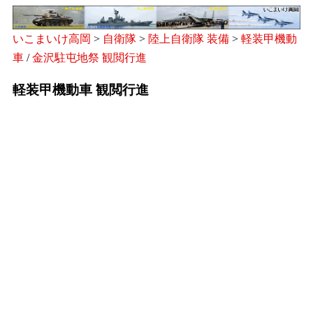
いこまいけ高岡
>
自衛隊
>
陸上自衛隊 装備
>
軽装甲機動
車
/
金沢駐屯地祭 観閲行進
軽装甲機動車 観閲行進