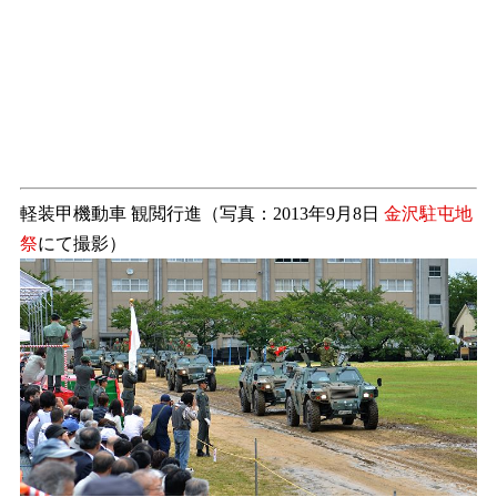
軽装甲機動車 観閲行進（写真：2013年9月8日
金沢駐屯地
祭
にて撮影）