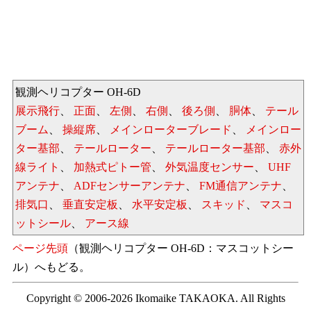
観測ヘリコプター OH-6D
展示飛行
、
正面
、
左側
、
右側
、
後ろ側
、
胴体
、
テール
ブーム
、
操縦席
、
メインローターブレード
、
メインロー
ター基部
、
テールローター
、
テールローター基部
、
赤外
線ライト
、
加熱式ピトー管
、
外気温度センサー
、
UHF
アンテナ
、
ADFセンサーアンテナ
、
FM通信アンテナ
、
排気口
、
垂直安定板
、
水平安定板
、
スキッド
、
マスコ
ットシール
、
アース線
ページ先頭
（観測ヘリコプター OH-6D：マスコットシー
ル）へもどる。
Copyright © 2006-2026 Ikomaike TAKAOKA. All Rights