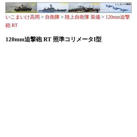
いこまいけ高岡
>
自衛隊
>
陸上自衛隊 装備
>
120mm迫撃
砲 RT
120mm迫撃砲 RT 照準コリメータI型