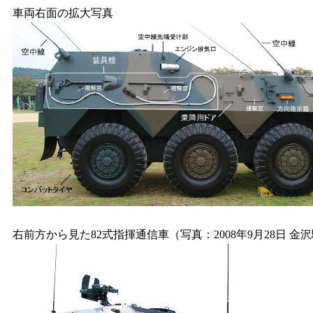
車両右面の拡大写真
右前方から見た82式指揮通信車（写真：2008年9月28日 