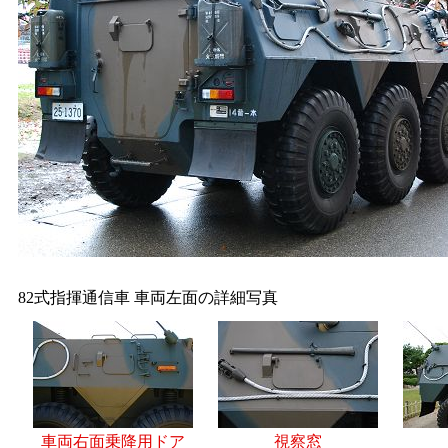
82式指揮通信車 車両左面の詳細写真
車両右面乗降用ドア
視察窓