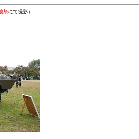
地祭
にて撮影）