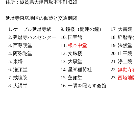
住所：滋賀県大津市坂本本町4220
延暦寺東塔地区の伽藍と交通機関
1. ケーブル延暦寺駅
9. 鐘楼（開運の鐘）
17. 大書院
2. 延暦寺バスセンター
10. 国宝館
18. 延暦
3. 西尊院堂
11.
根本中堂
19. 法然堂
4. 阿弥陀堂
12. 文殊楼
20. 山王院
5. 東塔
13. 大黒堂
21. 浄土院
6. 潅頂堂
14. 星峯稲荷社
22.
無動寺
7. 戒壇院
15. 蓮如堂
23.
西塔地
8. 大講堂
16. 一隅を照らす会館