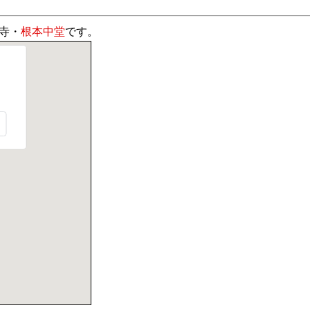
寺・
根本中堂
です。