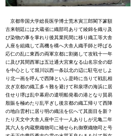
京都帝国大学総長医学博士荒木寅三郎閣下篆額
古来朝廷には大蔵省に織部司ありて綾錦を織り及
び染物の事を掌れり後其業民間に移り織工等大舎
人座を組織して高機を構へ大舎人織手師と呼ばる
応仁の乱に東西の両軍京都に割拠して攻戦十一年
に及び其間西軍は五辻通大宮東なる山名宗全の邸
を中心として堀川以西一条以北の辺に駐屯せしよ
り北一画を呼んで西陣といふ是時に当りて戦乱相
次ぎ京都の織工多々難を避けて和泉堺の海浜に居
住せり堺は乱中幕府の遣明船発着の港となり貿易
殷賑を極めたり乱平ぎし後京都の織工帰りて西陣
の地白雲村に居り明の織法を伝へて其面目を新？
たり天文中大舎人座中三十一人ありしが元亀二年
其六人を内蔵寮織物司に補せられ御寮織物司と号
す天正中豊臣秀吉白雲の水質不良なるを以て新在