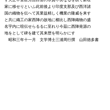
家に移せりといふ此前後より印度支那及び西洋諸
国の織物を伝へて其業益精しく機業の隆威を来す
と共に織工の家西陣の故地に櫛比し西陣織物の盛
名宇内に喧伝せらるるに至れり今茲に西陣発源の
地をとして碑を建て其来歴を明らかにす
昭和三年十一月 文学博士三浦周行撰 山田徳多書