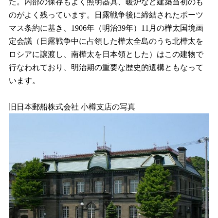
た。内部の保存もよく照明器具、暖炉など建築当初のも
のがよく残っています。日露戦争後に締結されたポーツ
マス条約に基き、1906年（明治39年）11月の樺太国境画
定会議（日露戦争中に占領した樺太全島のうち北樺太を
ロシアに譲渡し、南樺太を日本領とした）はこの建物で
行なわれており、明治期の重要な歴史的遺構ともなって
います。
旧日本郵船株式会社 小樽支店の写真