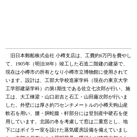
旧日本郵船株式会社 小樽支店は、工費約6万円を費やし
て、1905年（明治38年）竣工した石造二階建の建築で、
現在は小樽市の所有となり小樽市立博物館に使用されて
います。設計は、工部大学校造家学科（現在の東京大学
工学部建築学科）の第1期生である佐立七次郎が行い、施
工は、大工棟梁・山口岩吉と石工・山田藤次郎が行いま
した。外壁には厚さ約75センチメートルの小樽天狗山産
軟石を用い、腰・胴蛇腹・軒部分には登別産中硬石を使
用しています。北国の冬を考慮して窓は二重窓とし、地
下にはボイラー室を設けた蒸気暖房設備を備えていまし