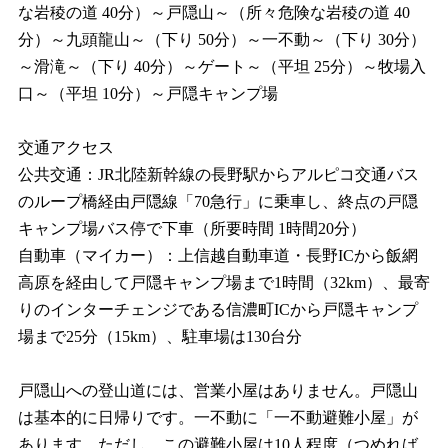
な岩稜の道 40分）～戸隠山～（所々危険な岩稜の道 40
分）～九頭龍山～（下り 50分）～一不動～（下り 30分）
～滑滝～（下り 40分）～ゲート～（平坦 25分）～牧場入
口～（平坦 10分）～戸隠キャンプ場
交通アクセス
公共交通：JR北陸新幹線の長野駅からアルピコ交通バス
のループ橋経由戸隠線「70急行」に乗車し、終点の戸隠
キャンプ場バス停で下車（所要時間 1時間20分）
自動車（マイカー）：上信越自動車道・長野ICから飯網
高原を経由して戸隠キャンプ場まで1時間（32km）、最寄
りのインターチェンジである信濃町ICから戸隠キャンプ
場まで25分（15km）、駐車場は130台分
戸隠山への登山道には、営業小屋はありません。戸隠山
は基本的に日帰りです。一不動に「一不動避難小屋」が
あります。ただし、この避難小屋は10人程度（つめれば