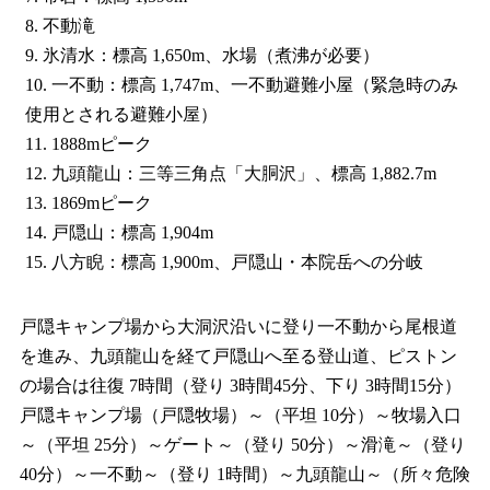
8. 不動滝
9. 氷清水：標高 1,650m、水場（煮沸が必要）
10. 一不動：標高 1,747m、一不動避難小屋（緊急時のみ
使用とされる避難小屋）
11. 1888mピーク
12. 九頭龍山：三等三角点「大胴沢」、標高 1,882.7m
13. 1869mピーク
14. 戸隠山：標高 1,904m
15. 八方睨：標高 1,900m、戸隠山・本院岳への分岐
戸隠キャンプ場から大洞沢沿いに登り一不動から尾根道
を進み、九頭龍山を経て戸隠山へ至る登山道、ピストン
の場合は往復 7時間（登り 3時間45分、下り 3時間15分）
戸隠キャンプ場（戸隠牧場）～（平坦 10分）～牧場入口
～（平坦 25分）～ゲート～（登り 50分）～滑滝～（登り
40分）～一不動～（登り 1時間）～九頭龍山～（所々危険