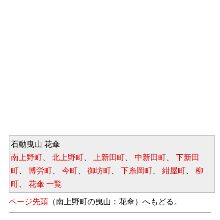
石動曳山 花傘
南上野町
、
北上野町
、
上新田町
、
中新田町
、
下新田
町
、
博労町
、
今町
、
御坊町
、
下糸岡町
、
紺屋町
、
柳
町
、
花傘 一覧
ページ先頭
（南上野町の曳山：花傘）へもどる。