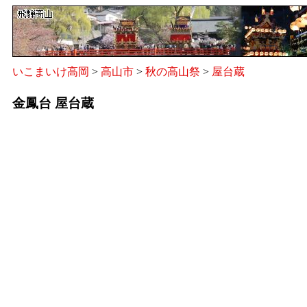
いこまいけ高岡
>
高山市
>
秋の高山祭
>
屋台蔵
金鳳台 屋台蔵