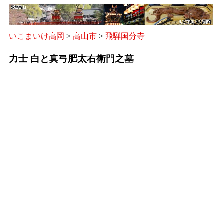
いこまいけ高岡
>
高山市
>
飛騨国分寺
力士 白と真弓肥太右衛門之墓