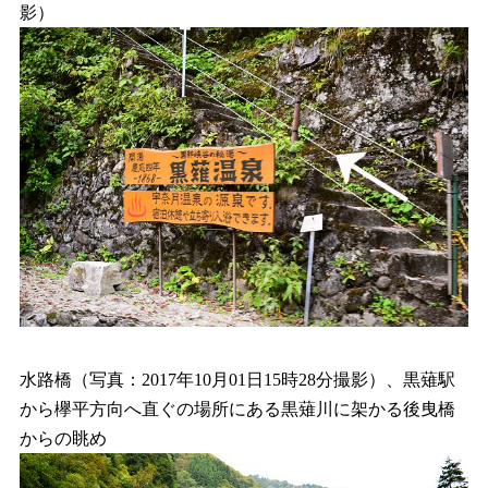
影）
水路橋（写真：2017年10月01日15時28分撮影）、黒薙駅
から欅平方向へ直ぐの場所にある黒薙川に架かる後曳橋
からの眺め