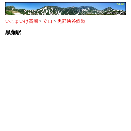
いこまいけ高岡
>
立山
>
黒部峡谷鉄道
黒薙駅