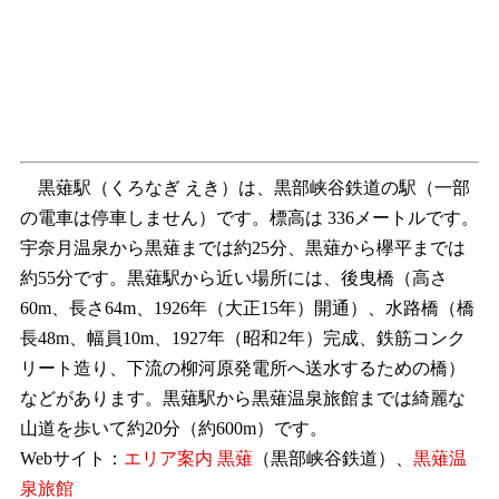
黒薙駅（くろなぎ えき）は、黒部峡谷鉄道の駅（一部
の電車は停車しません）です。標高は 336メートルです。
宇奈月温泉から黒薙までは約25分、黒薙から欅平までは
約55分です。黒薙駅から近い場所には、後曳橋（高さ
60m、長さ64m、1926年（大正15年）開通）、水路橋（橋
長48m、幅員10m、1927年（昭和2年）完成、鉄筋コンク
リート造り、下流の柳河原発電所へ送水するための橋）
などがあります。黒薙駅から黒薙温泉旅館までは綺麗な
山道を歩いて約20分（約600m）です。
Webサイト：
エリア案内 黒薙
（黒部峡谷鉄道）、
黒薙温
泉旅館