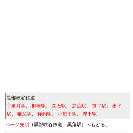
黒部峡谷鉄道
宇奈月駅
、
柳橋駅
、
森石駅
、
黒薙駅
、
笹平駅
、
出平
駅
、
猫又駅
、
鐘釣駅
、
小屋平駅
、
欅平駅
ページ先頭
（黒部峡谷鉄道：黒薙駅）へもどる。