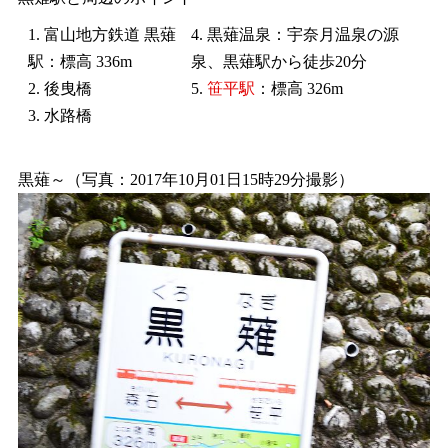
1. 富山地方鉄道 黒薙
4. 黒薙温泉：宇奈月温泉の源
駅：標高 336m
泉、黒薙駅から徒歩20分
2. 後曳橋
5.
笹平駅
：標高 326m
3. 水路橋
黒薙～（写真：2017年10月01日15時29分撮影）